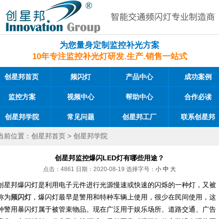
为您量身定制监控补光方案
10年专注监控补光灯研发.生产.销售一站式
创星邦首页
频闪灯
产品中心
成功案例
监控方案
视频中心
帮助中心
合作必读
创星邦学院
常见问题
创星邦工厂
联系创星邦
当前位置：
创星邦首页
>
创星邦学院
创星邦监控爆闪LED灯有哪些用途？
点击：4861 日期：2020-08-19
选择字号：
小
中
大
创星邦爆闪灯是利用电子元件进行光源慢速或快速的闪烁的一种灯，又被
称为
频闪灯
，爆闪灯最早是警用和特种车辆上使用，很少在民间使用，这
种警用暴闪灯属于被管束物品。现在广泛用于娱乐场所、道路交通、广告