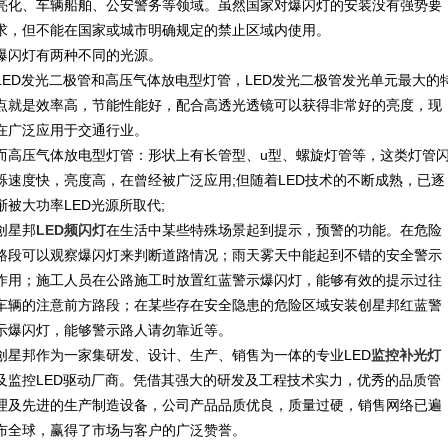
亮化、车辆船舶、公安警务等领域。虽然国家对爆闪灯的安装没有强势要
求，但不能在国家或城市明确规定的禁止区域内使用。
爆闪灯有两种不同的光源。
LED发光二极管和高压气体放电型灯管，LED发光二极管发光单元最大的
点就是效率高，节能性能好，配合高透光透镜可以获得非常好的亮度，现
在广泛应用于交通行业。
而高压气体放电型灯管：形状上有长管型、u型、螺旋灯管等，这类灯管
烁速度快，亮度高，在曾经被广泛应用;但随着LED技术的不断成熟，已逐
渐被大功率LED光源所取代;
创星邦
LED频闪灯
在生活中某些特殊场景起到提示，预警的功能。在危险
路段可以观察爆闪灯来判断道路情况；雨天雾天中能起到不错的安全警示
作用；施工人员在公路施工时放置红蓝警示爆闪灯，能够有效的提示过往
车辆的注意前方路段；在某些存在安全隐患的危险区域安装创星邦红蓝警
示爆闪灯，能够警示路人请勿靠近等。
创星邦作为一家集研发、设计、生产、销售为一体的专业LED
监控补光灯
及监控LED驱动厂商。凭借其强大的研发及工程技术实力，优秀的品质管
理及先进的生产制造设备，公司产品品质优良，质量过硬，销售网络已遍
布全球，赢得了市场与客户的广泛赞誉。